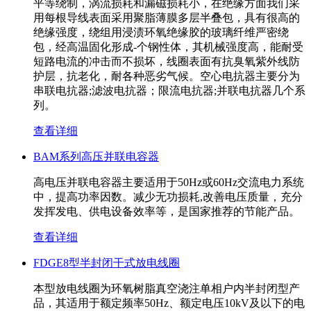
平等绕制，涡流损耗和漏磁损耗小，在绝缘方面我们采
用每根导线表面采用聚脂薄膜多层半叠包，具有很高的
绝缘强度，绕组用浸渍环氧绝缘胶的玻璃纤维严密绕
包，经高温固化形成-个钢性体，其机械强度高，能耐受
短路电流的冲击而不损坏，线圈表面有抗臭氧紫外线防
护层，抗老化，耐各种恶劣气候。空心电抗器主要分为
串联电抗器;滤波电抗器；限流电抗器;并联电抗器几个系
列。
查看详细
BAM系列高压并联电容器
高电压并联电容器主要适用于50Hz或60Hz交流电力系统
中，提高功率因数。减少无功损耗,改善电压质量，充分
发挥发电、供电设备效率等，是国家推荐的节能产品。
查看详细
FDGE8型半封闭干式放电线圈
本型放电线圈为环氧树脂真空浇注单相户内半封闭型产
品，其适用于额定频率50Hz、额定电压10kV及以下的电