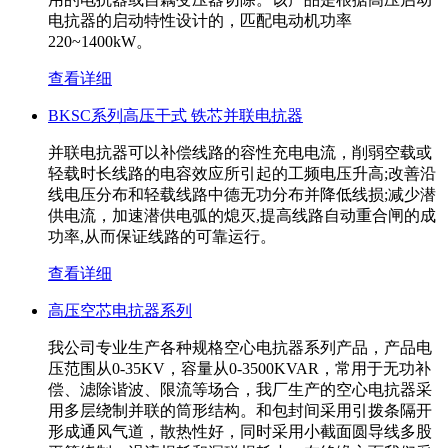
电抗器的启动特性设计的，匹配电动机功率
220~1400kW。
查看详细
BKSC系列高压干式 铁芯并联电抗器
并联电抗器可以补偿线路的容性充电电流，削弱空载或
轻载时长线路的电容效应所引起的工频电压升高;改善沿
线电压分布和轻载线路中德无功分布并降低线损;减少潜
供电流，加速潜供电弧的熄灭,提高线路自动重合闸的成
功率,从而保证线路的可靠运行。
查看详细
高压空芯电抗器系列
我公司专业生产各种规格空心电抗器系列产品，产品电
压范围从0-35KV，容量从0-3500KVAR，常用于无功补
偿、滤除谐波、限流等场合，我厂生产的空心电抗器采
用多层绕制并联的筒形结构。和包封间采用引拨条隔开
形成通风气道，散热性好，同时采用小截面圆导线多股