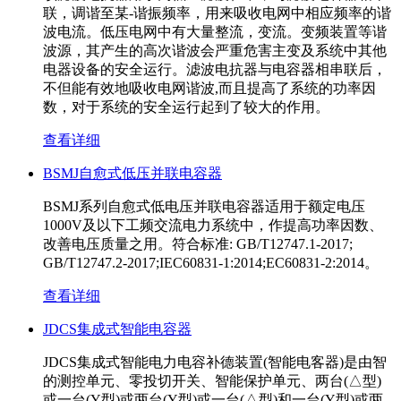
联，调谐至某-谐振频率，用来吸收电网中相应频率的谐
波电流。低压电网中有大量整流，变流。变频装置等谐
波源，其产生的高次谐波会严重危害主变及系统中其他
电器设备的安全运行。滤波电抗器与电容器相串联后，
不但能有效地吸收电网谐波,而且提高了系统的功率因
数，对于系统的安全运行起到了较大的作用。
查看详细
BSMJ自愈式低压并联电容器
BSMJ系列自愈式低电压并联电容器适用于额定电压
1000V及以下工频交流电力系统中，作提高功率因数、
改善电压质量之用。符合标准: GB/T12747.1-2017;
GB/T12747.2-2017;IEC60831-1:2014;EC60831-2:2014。
查看详细
JDCS集成式智能电容器
JDCS集成式智能电力电容补德装置(智能电客器)是由智
的测控单元、零投切开关、智能保护单元、两台(△型)
或一台(Y型)或两台(Y型)或一台(△型)和一台(Y型)或两