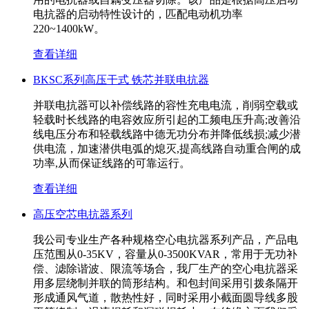
电抗器的启动特性设计的，匹配电动机功率
220~1400kW。
查看详细
BKSC系列高压干式 铁芯并联电抗器
并联电抗器可以补偿线路的容性充电电流，削弱空载或
轻载时长线路的电容效应所引起的工频电压升高;改善沿
线电压分布和轻载线路中德无功分布并降低线损;减少潜
供电流，加速潜供电弧的熄灭,提高线路自动重合闸的成
功率,从而保证线路的可靠运行。
查看详细
高压空芯电抗器系列
我公司专业生产各种规格空心电抗器系列产品，产品电
压范围从0-35KV，容量从0-3500KVAR，常用于无功补
偿、滤除谐波、限流等场合，我厂生产的空心电抗器采
用多层绕制并联的筒形结构。和包封间采用引拨条隔开
形成通风气道，散热性好，同时采用小截面圆导线多股