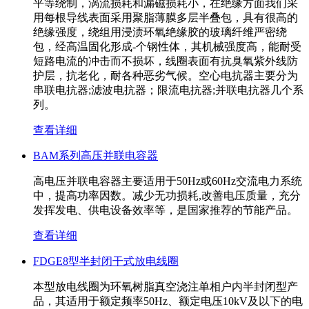
平等绕制，涡流损耗和漏磁损耗小，在绝缘方面我们采
用每根导线表面采用聚脂薄膜多层半叠包，具有很高的
绝缘强度，绕组用浸渍环氧绝缘胶的玻璃纤维严密绕
包，经高温固化形成-个钢性体，其机械强度高，能耐受
短路电流的冲击而不损坏，线圈表面有抗臭氧紫外线防
护层，抗老化，耐各种恶劣气候。空心电抗器主要分为
串联电抗器;滤波电抗器；限流电抗器;并联电抗器几个系
列。
查看详细
BAM系列高压并联电容器
高电压并联电容器主要适用于50Hz或60Hz交流电力系统
中，提高功率因数。减少无功损耗,改善电压质量，充分
发挥发电、供电设备效率等，是国家推荐的节能产品。
查看详细
FDGE8型半封闭干式放电线圈
本型放电线圈为环氧树脂真空浇注单相户内半封闭型产
品，其适用于额定频率50Hz、额定电压10kV及以下的电